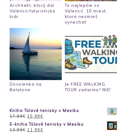
Architekt, ktorý dal
To najlepšie vo
Valencii futuristickú
Valencii: 10 miest,
tvár
ktoré nesmieš
vynechať
Dovolenka na
Je FREE WALKING
Balatone
TOUR zadarmo? NIE!
Kniha Túlavé tenisky v Mexiku
Pôvodná
Aktuálna
17,99
€
15,99
€
cena
cena
E-kniha Túlavé tenisky v Mexiku
bola:
je:
Pôvodná
Aktuálna
13,99
€
11,99
€
17,99€.
15,99€.
cena
cena