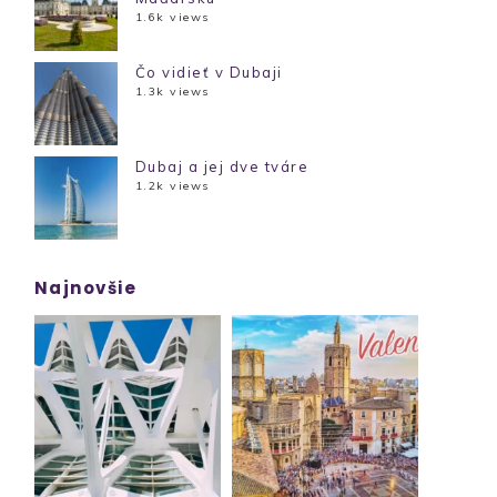
1.6k views
Čo vidieť v Dubaji
1.3k views
Dubaj a jej dve tváre
1.2k views
Najnovšie