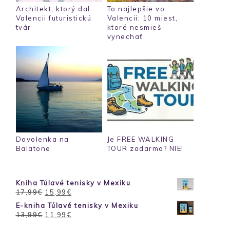
Architekt, ktorý dal
To najlepšie vo
Valencii futuristickú
Valencii: 10 miest,
tvár
ktoré nesmieš
vynechať
Dovolenka na
Je FREE WALKING
Balatone
TOUR zadarmo? NIE!
Kniha Túlavé tenisky v Mexiku
Pôvodná
Aktuálna
17,99
€
15,99
€
cena
cena
E-kniha Túlavé tenisky v Mexiku
bola:
je:
Pôvodná
Aktuálna
13,99
€
11,99
€
17,99€.
15,99€.
cena
cena