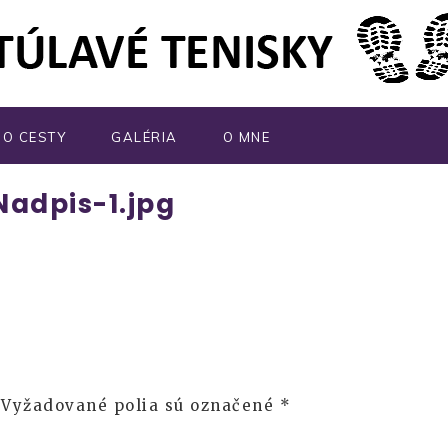
MO CESTY
GALÉRIA
O MNE
adpis-1.jpg
Vyžadované polia sú označené
*