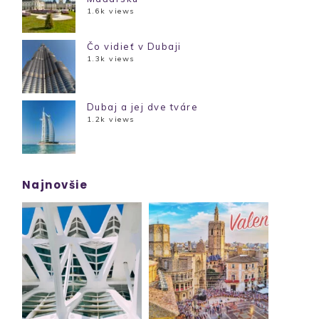
1.6k views
Čo vidieť v Dubaji
1.3k views
Dubaj a jej dve tváre
1.2k views
Najnovšie