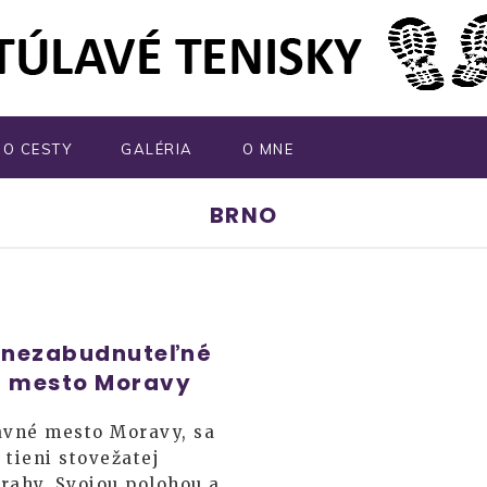
MO CESTY
GALÉRIA
O MNE
BRNO
 nezabudnuteľné
é mesto Moravy
avné mesto Moravy, sa
 tieni stovežatej
rahy. Svojou polohou a