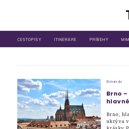
CESTOPISY
ITINERÁRE
PRÍBEHY
MI
Itinerár
Brno –
hlavn
Brno, hl
ukrýva v
krásky P