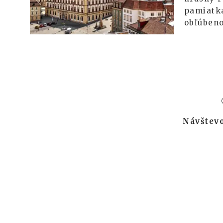
pamiatka
obľúbeno
Návštevo